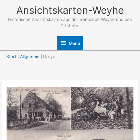
Zum
Ansichtskarten-Weyhe
Inhalt
springen
Historische Ansichtskarten aus der Gemeinde Weyhe und den
Ortsteilen
Menü
Menü
Start
Allgemein
Dreye