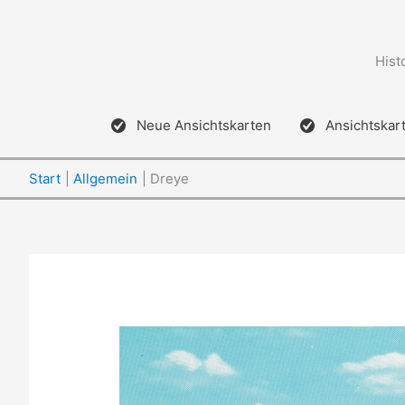
Zum
Inhalt
springen
Hist
Neue Ansichtskarten
Ansichtskar
Start
Allgemein
Dreye