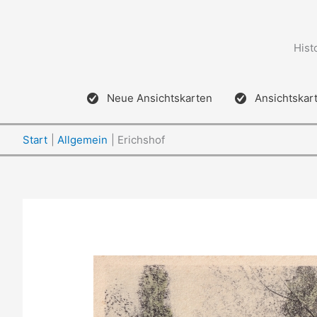
Zum
Inhalt
springen
Hist
Neue Ansichtskarten
Ansichtskar
Start
Allgemein
Erichshof