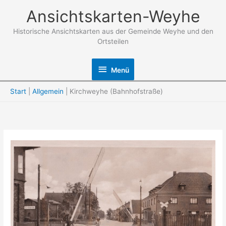
Zum
Ansichtskarten-Weyhe
Inhalt
springen
Historische Ansichtskarten aus der Gemeinde Weyhe und den
Ortsteilen
Menü
Menü
Start
Allgemein
Kirchweyhe (Bahnhofstraße)