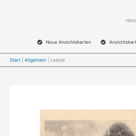
Zum
Inhalt
springen
Hist
Neue Ansichtskarten
Ansichtskar
Start
Allgemein
Leeste