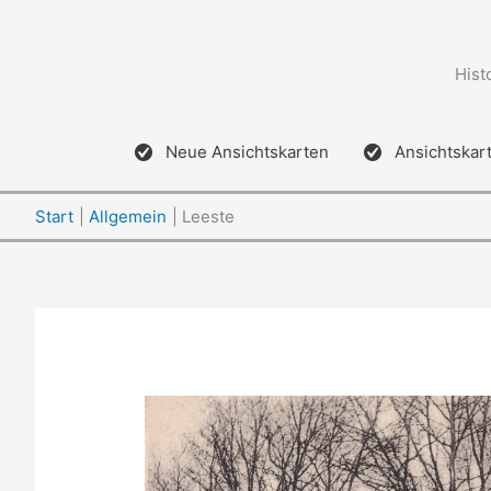
Zum
Inhalt
springen
Hist
Neue Ansichtskarten
Ansichtskar
Start
Allgemein
Leeste