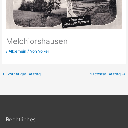
Melchiorshausen
/
Allgemein
/ Von
Volker
←
Vorheriger Beitrag
Nächster Beitrag
→
Rechtliches