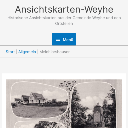
Zum
Ansichtskarten-Weyhe
Inhalt
springen
Historische Ansichtskarten aus der Gemeinde Weyhe und den
Ortsteilen
Menü
Menü
Start
Allgemein
Melchiorshausen