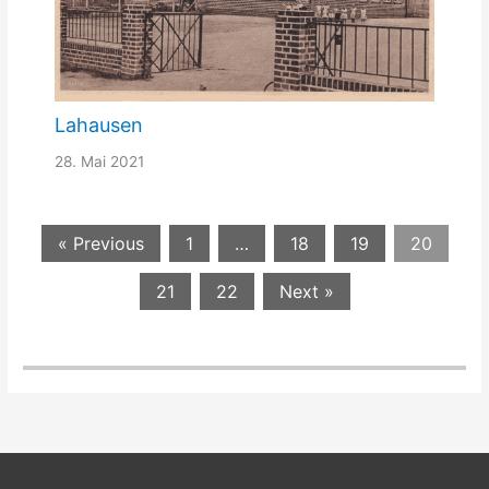
Lahausen
28. Mai 2021
« Previous
1
…
18
19
20
21
22
Next »