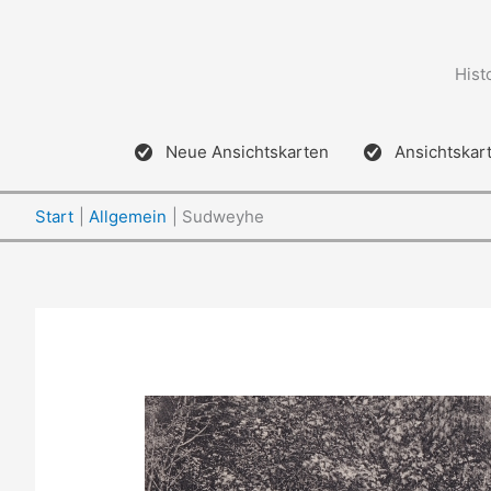
Zum
Inhalt
springen
Hist
Neue Ansichtskarten
Ansichtskar
Start
Allgemein
Sudweyhe