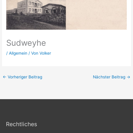
Sudweyhe
/
Allgemein
/ Von
Volker
←
Vorheriger Beitrag
Nächster Beitrag
→
Rechtliches