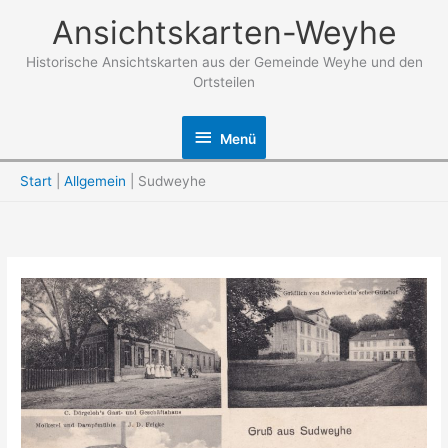
Zum
Ansichtskarten-Weyhe
Inhalt
springen
Historische Ansichtskarten aus der Gemeinde Weyhe und den
Ortsteilen
Menü
Menü
Start
Allgemein
Sudweyhe