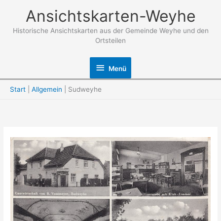
Zum
Ansichtskarten-Weyhe
Inhalt
springen
Historische Ansichtskarten aus der Gemeinde Weyhe und den
Ortsteilen
Menü
Menü
Start
Allgemein
Sudweyhe