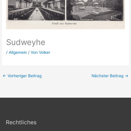
Sudweyhe
/
Allgemein
/ Von
Volker
←
Vorheriger Beitrag
Nächster Beitrag
→
Rechtliches